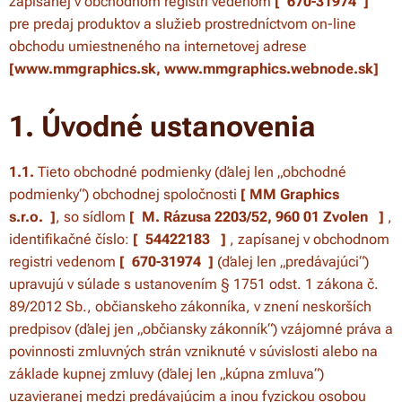
zapísanej v obchodnom registri vedenom
[
670-31974
]
pre predaj produktov a služieb prostredníctvom on-line
obchodu umiestneného na internetovej adrese
[www.mmgraphics.sk, www.mmgraphics.webnode.sk]
1. Úvodné ustanovenia
1.1.
Tieto obchodné podmienky (ďalej len „obchodné
podmienky“) obchodnej spoločnosti
[
MM Graphics
s.r.o.
]
, so sídlom
[
M. Rázusa 2203/52, 960 01 Zvolen
]
,
identifikačné číslo:
[
54422183
]
, zapísanej v obchodnom
registri vedenom
[
670-31974
]
(ďalej len „predávajúci“)
upravujú v súlade s ustanovením § 1751 odst. 1 zákona č.
89/2012 Sb., občianskeho zákonníka, v znení neskorších
predpisov (ďalej jen „občiansky zákonník“) vzájomné práva a
povinnosti zmluvných strán vzniknuté v súvislosti alebo na
základe kupnej zmluvy (ďalej len „kúpna zmluva“)
uzavieranej medzi predávajúcim a inou fyzickou osobou