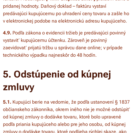
pridanej hodnoty. Daňový doklad – faktúru vystaví
predávajúci kupujúcemu po uhradení ceny tovaru a zašle ho
v elektronickej podobe na elektronickú adresu kupujúceho.
4.9.
Podľa zákona o evidencii tržieb je predávajúci povinný
vystaviť kupujúcemu účtenku. Zároveň je povinný
zaevidovať prijatú tržbu u správcu dane online; v prípade
technického výpadku najneskôr do 48 hodín.
5. Odstúpenie od kúpnej
zmluvy
5.1.
Kupujúci berie na vedomie, že podľa ustanovení § 1837
občianskeho zákonníka, okrem iného nie je možné odstúpiť
od kúpnej zmluvy o dodávke tovaru, ktoré bolo upravené
podľa priania kupujúceho alebo pre jeho osobu, od kúpnej
zmluvy o dodávke tovaru, ktoré podlieha rýchlej skaze, ako