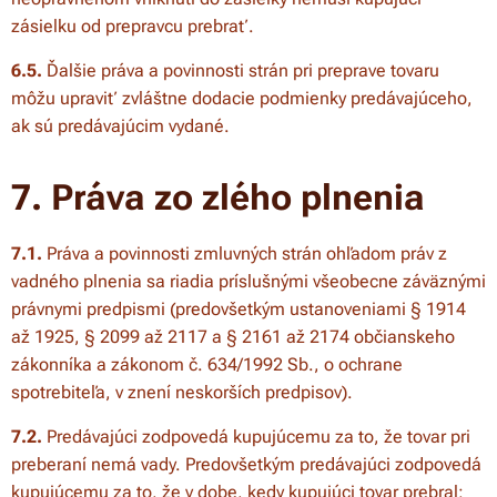
zásielku od prepravcu prebrať.
6.5.
Ďalšie práva a povinnosti strán pri preprave tovaru
môžu upraviť zvláštne dodacie podmienky predávajúceho,
ak sú predávajúcim vydané.
7. Práva zo zlého plnenia
7.1.
Práva a povinnosti zmluvných strán ohľadom práv z
vadného plnenia sa riadia príslušnými všeobecne záväznými
právnymi predpismi (predovšetkým ustanoveniami § 1914
až 1925, § 2099 až 2117 a § 2161 až 2174 občianskeho
zákonníka a zákonom č. 634/1992 Sb., o ochrane
spotrebiteľa, v znení neskorších predpisov).
7.2.
Predávajúci zodpovedá kupujúcemu za to, že tovar pri
preberaní nemá vady. Predovšetkým predávajúci zodpovedá
kupujúcemu za to, že v dobe, kedy kupujúci tovar prebral: