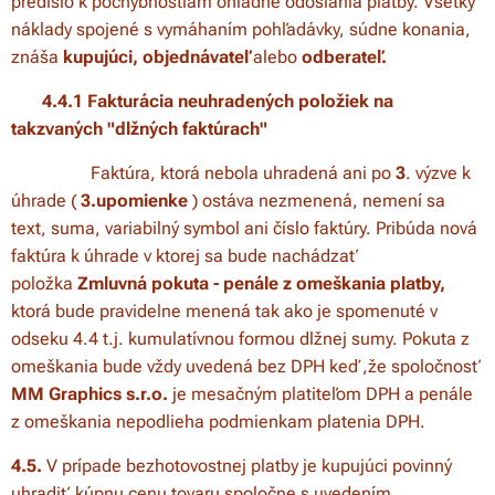
predišlo k pochybnostiam ohľadne odoslania platby. Všetky
náklady spojené s vymáhaním pohľadávky, súdne konania,
znáša
kupujúci,
objednávateľ
alebo
odberateľ.
4.4.1
Fakturácia neuhradených položiek na
takzvaných "dlžných faktúrach"
Faktúra, ktorá nebola uhradená ani po
3
. výzve k
úhrade (
3.upomienke
) ostáva nezmenená, nemení sa
text, suma, variabilný symbol ani číslo faktúry. Pribúda nová
faktúra k úhrade v ktorej sa bude nachádzať
položka
Zmluvná p
okuta - penále z omeškania platby,
ktorá bude pravidelne menená tak ako je spomenuté v
odseku 4.4 t.j. kumulatívnou formou dlžnej sumy. Pokuta z
omeškania bude vždy uvedená bez DPH keď ,že spoločnosť
MM Graphics s.r.o.
je mesačným platiteľom DPH a penále
z omeškania nepodlieha podmienkam platenia DPH.
4.5.
V prípade bezhotovostnej platby je kupujúci povinný
uhradiť kúpnu cenu tovaru spoločne s uvedením