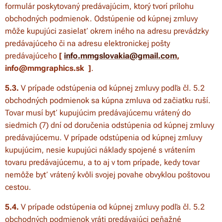
formulár poskytovaný predávajúcim, ktorý tvorí prílohu
obchodných podmienok. Odstúpenie od kúpnej zmluvy
môže kupujúci zasielať okrem iného na adresu prevádzky
predávajúceho či na adresu elektronickej pošty
predávajúceho
[
info.mmgslovakia@gmail.com
,
info@mmgraphics.sk ]
.
5.3.
V prípade odstúpenia od kúpnej zmluvy podľa čl. 5.2
obchodných podmienok sa kúpna zmluva od začiatku ruší.
Tovar musí byť kupujúcim predávajúcemu vrátený do
siedmich (7) dní od doručenia odstúpenia od kúpnej zmluvy
predávajúcemu. V prípade odstúpenia od kúpnej zmluvy
kupujúcim, nesie kupujúci náklady spojené s vrátením
tovaru predávajúcemu, a to aj v tom prípade, kedy tovar
nemôže byť vrátený kvôli svojej povahe obvyklou poštovou
cestou.
5.4.
V prípade odstúpenia od kúpnej zmluvy podľa čl. 5.2
obchodných podmienok vráti predávajúci peňažné