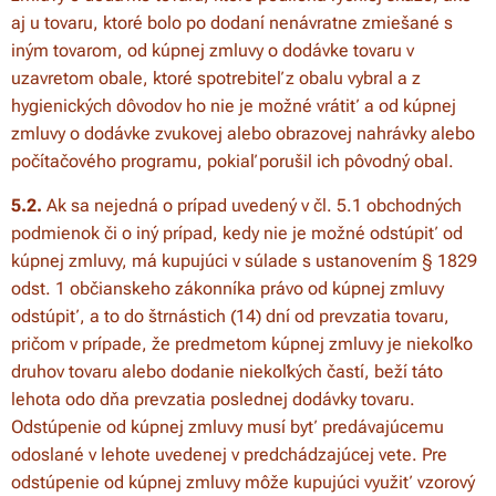
aj u tovaru, ktoré bolo po dodaní nenávratne zmiešané s
iným tovarom, od kúpnej zmluvy o dodávke tovaru v
uzavretom obale, ktoré spotrebiteľ z obalu vybral a z
hygienických dôvodov ho nie je možné vrátiť a od kúpnej
zmluvy o dodávke zvukovej alebo obrazovej nahrávky alebo
počítačového programu, pokiaľ porušil ich pôvodný obal.
5.2.
Ak sa nejedná o prípad uvedený v čl. 5.1 obchodných
podmienok či o iný prípad, kedy nie je možné odstúpiť od
kúpnej zmluvy, má kupujúci v súlade s ustanovením § 1829
odst. 1 občianskeho zákonníka právo od kúpnej zmluvy
odstúpiť, a to do štrnástich (14) dní od prevzatia tovaru,
pričom v prípade, že predmetom kúpnej zmluvy je niekoľko
druhov tovaru alebo dodanie niekoľkých častí, beží táto
lehota odo dňa prevzatia poslednej dodávky tovaru.
Odstúpenie od kúpnej zmluvy musí byť predávajúcemu
odoslané v lehote uvedenej v predchádzajúcej vete. Pre
odstúpenie od kúpnej zmluvy môže kupujúci využiť vzorový