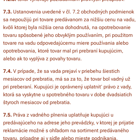
7.3.
Ustanovenia uvedené v čl. 7.2 obchodných podmienok
sa nepoužijú pri tovare predávanom za nižšiu cenu na vadu,
kvôli ktorej byla nižšia cena dohodnutá, na opotrebovanie
tovaru spôsobené jeho obvyklým používaním, pri použitom
tovare na vadu odpovedajúcemu miere používania alebo
opotrebovania, ktoré tovar mal pri prebraní kupujúcim,
alebo ak to vyplýva z povahy tovaru.
7.4.
V prípade, že sa vada prejaví v priebehu šiestich
mesiacov od prebratia, má sa za to, že tovar bol vadný už
pri preberaní. Kupujúci je oprávnený uplatniť právo z vady,
ktorá sa vyskytne u spotrebného tovaru v dobe dvadsiatich
štyroch mesiacov od prebratia.
7.5.
Práva z vadného plnenia uplatňuje kupujúci u
predávajúceho na adrese jeho prevádzky, v ktorej je prijatie
reklamácie možné s ohľadom na sortiment predávaného
tovaru, prípadne aj v sídle alebo mieste podnikania.