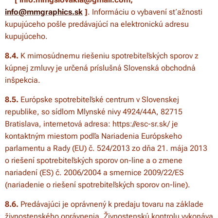
info@mmgraphics.sk
]
. Informáciu o vybavení sťažnosti
kupujúceho pošle predávajúcí na elektronickú adresu
kupujúceho.
8.4.
K mimosúdnemu riešeniu spotrebiteľských sporov z
kúpnej zmluvy je určená príslušná Slovenská obchodná
inšpekcia.
8.5.
Európske spotrebiteľské centrum v Slovenskej
republike, so sídlom Mlynské nivy 4924/44A, 82715
Bratislava, internetová adresa: https://esc-sr.sk/ je
kontaktným miestom podľa Nariadenia Európskeho
parlamentu a Rady (EU) č. 524/2013 zo dňa 21. mája 2013
o riešení spotrebiteľských sporov on-line a o zmene
nariadení (ES) č. 2006/2004 a smernice 2009/22/ES
(nariadenie o riešení spotrebiteľských sporov on-line).
8.6.
Predávajúci je oprávnený k predaju tovaru na základe
živnostenského oprávnenia. Živnostenskú kontrolu vykonáva