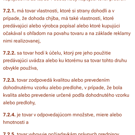
7.2.1.
má tovar vlastnosti, ktoré si strany dohodli a v
prípade, že dohoda chýba, má také vlastnosti, ktoré
predávajúci alebo výrobca popísal alebo ktoré kupujúci
očakával s ohľadom na povahu tovaru a na základe reklamy
nimi realizovanej,
7.2.2.
sa tovar hodí k účelu, ktorý pre jeho použitie
predávajúci uvádza alebo ku ktorému sa tovar tohto druhu
obvykle používa,
7.2.3.
tovar zodpovedá kvalitou alebo prevedením
dohodnutému vzorku alebo predlohe, v prípade, že bola
kvalita alebo prevedenie určené podľa dohodnutého vzorku
alebo predlohy,
7.2.4.
je tovar v odpovedajúcom množstve, miere alebo
hmotnosti a
7.2.5.
tovar vyhovuje požiadavkám právnych predpisov.