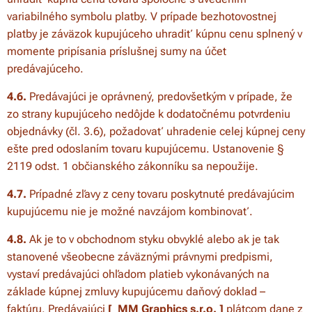
variabilného symbolu platby. V prípade bezhotovostnej
platby je záväzok kupujúceho uhradiť kúpnu cenu splnený v
momente pripísania príslušnej sumy na účet
predávajúceho.
4.6.
Predávajúci je oprávnený, predovšetkým v prípade, že
zo strany kupujúceho nedôjde k dodatočnému potvrdeniu
objednávky (čl. 3.6), požadovať uhradenie celej kúpnej ceny
ešte pred odoslaním tovaru kupujúcemu. Ustanovenie §
2119 odst. 1 občianského zákonníku sa nepoužije.
4.7.
Prípadné zľavy z ceny tovaru poskytnuté predávajúcim
kupujúcemu nie je možné navzájom kombinovať.
4.8.
Ak je to v obchodnom styku obvyklé alebo ak je tak
stanovené všeobecne záväznými právnymi predpismi,
vystaví predávajúci ohľadom platieb vykonávaných na
základe kúpnej zmluvy kupujúcemu daňový doklad –
faktúru. Predávajúci
[
MM Graphics s.r.o.
]
plátcom dane z