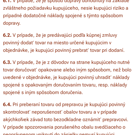
6.1.
V prípade, že je spôsob dopravy dohodnutý na základe
zvláštneho požiadavku kupujúceho, nesie kupujúci riziko a
prípadné dodatočné náklady spojené s týmto spôsobom
dopravy.
6.2.
V prípade, že je predávajúci podľa kúpnej zmluvy
povinný dodať tovar na miesto určené kupujúcim v
objednávke, je kupujúci povinný prebrať tovar pri dodaní.
6.3.
V prípade, že je z dôvodov na strane kupujúceho nutné
tovar doručovať opakovane alebo iným spôsobom, než bolo
uvedené v objednávke, je kupujúci povinný uhradiť náklady
spojené s opakovaným doručovaním tovaru, resp. náklady
spojené s iným spôsobom doručenia.
6.4.
Pri preberaní tovaru od prepravcu je kupujúci povinný
skontrolovať neporušenosť obalov tovaru a v prípade
akýchkoľvek závad toto bezodkladne oznámiť prepravcovi.
V prípade spozorovania porušeného obalu svedčiaceho o
neoprávnenom vniknutí do zásielky nemusí kupujúci