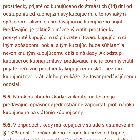
prostriedky prijaté od kupujúceho do štrnástich (14) dní od
odstúpenia od kúpnej zmluvy kupujúcim, a to rovnakým
spôsobom, akým ich predávajúci od kupujúceho prijal.
Predávajúci je taktiež oprávnený vrátiť prostriedky
poskytnuté kupujúcim už pri vrátení tovaru kupujúcim či
iným spôsobom, pokiaľ s tým kupujúci bude súhlasiť a
nevzniknú tým kupujúcemu ďalšie náklady. Ak odstúpi
kupujúci od kúpnej zmluvy, predávajúci nie je povinný vrátiť
prijaté peňažné prostriedky kupujúcemu skôr, než mu
kupujúci tovar vráti alebo preukáže, že tovar predávajúcemu
odoslal.
5.5.
Nárok na úhradu škody vzniknutej na tovare je
predávajúci oprávnený jednostranne započítať proti nároku
kupujúceho na vrátenie kúpnej ceny.
5.6.
V prípadoch, kedy má kupujúci v súlade s ustanovením
§ 1829 odst. 1 občianskeho zákonníka právo od kúpnej