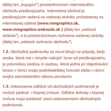
(ďalej len „kupujúci“) prostredníctvom internetového
obchodu predávajúceho. Internetový obchod je
predávajúcim vedený na webovej stránke umiestnenej na
internetovej adrese
[
www.mmgraphics.sk,
www.mmgraphics.webnode.sk
]
(ďalej len „webová
stránka“), a to prostredníctvom rozhrania webovej stránky
(ďalej len „webové rozhranie obchodu“).
1.2.
Obchodné podmienky sa nevzťahujú na prípady, kedy
osoba, ktorá má v úmysle nakúpiť tovar od predávajúceho,
je právnickou osobou či osobou, ktorá jedná pri objednávání
tovaru v rámci svojej podnikateľskej činnosti alebo v rámci
svojho samostatného výkonu povolania.
1.3.
Ustanovenia odlišné od obchodných podmienok je
možné zjednať v kúpnej zmluve. Odlišné dohody v kúpnej
zmluve majú prednosť pred ustanoveniami obchodných
podmienok.