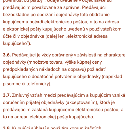
povinnosťou platby“. Údaje uvedené v objednávke sú
predávajúcim považované za správne. Predávajúci
bezodkladne po obdržaní objednávky toto obdržanie
kupujúcemu potvrdí elektronickou poštou, a to na adresu
elektronickej pošty kupujúceho uvedenú v používateľskom
účte či v objednávke (ďalej len „elektronická adresa
kupujúceho“).
3.6.
Predávajúci je vždy oprávnený v závislosti na charaktere
objednávky (množstve tovaru, výške kúpnej ceny,
predpokladaných nákladoch na dopravu) požiadať
kupujúceho o dodatočné potvrdenie objednávky (napríklad
písomne či telefonicky).
3.7.
Zmluvný vzťah medzi predávajúcim a kupujúcim vzniká
doručením prijatej objednávky (akceptovaním), ktorá je
predávajúcim zaslaná kupujúcemu elektronickou poštou, a
to na adresu elektronickej pošty kupujúceho.
3.8.
Kupujúci súhlasí s použitím komunikačných