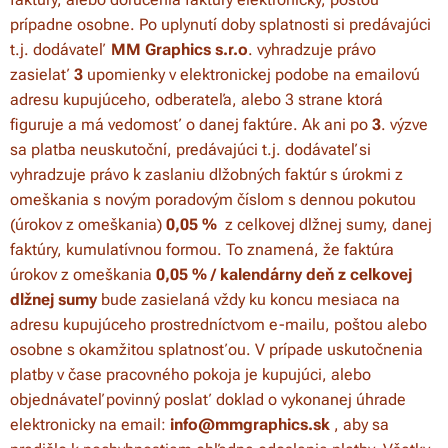
prípadne osobne. Po uplynutí doby splatnosti si predávajúci
t.j. dodávateľ
MM Graphics s.r.o
. vyhradzuje právo
zasielať
3
upomienky v elektronickej podobe na emailovú
adresu kupujúceho, odberateľa, alebo 3 strane ktorá
figuruje a má vedomosť o danej faktúre. Ak ani po
3
. výzve
sa platba neuskutoční, predávajúci t.j. dodávateľ si
vyhradzuje právo k zaslaniu dlžobných faktúr s úrokmi z
omeškania s novým poradovým číslom s dennou pokutou
(úrokov z omeškania)
0,05 %
z celkovej dlžnej sumy, danej
faktúry, kumulatívnou formou. To znamená, že faktúra
úrokov z omeškania
0,05
% / kalendárny deň z celkovej
dlžnej sumy
bude zasielaná vždy ku koncu mesiaca na
adresu kupujúceho prostredníctvom e-mailu, poštou alebo
osobne s okamžitou splatnosťou. V prípade uskutočnenia
platby v čase pracovného pokoja je kupujúci, alebo
objednávateľ povinný poslať doklad o vykonanej úhrade
elektronicky na email:
info@mmgraphics.sk
, aby sa