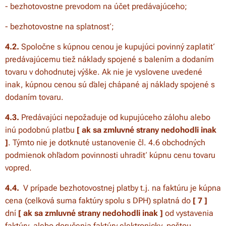
- bezhotovostne prevodom na účet predávajúceho;
- bezhotovostne na splatnosť;
4.2.
Spoločne s kúpnou cenou je kupujúci povinný zaplatiť
predávajúcemu tiež náklady spojené s balením a dodaním
tovaru v dohodnutej výške. Ak nie je vyslovene uvedené
inak, kúpnou cenou sú ďalej chápané aj náklady spojené s
dodaním tovaru.
4.3.
Predávajúci nepožaduje od kupujúceho zálohu alebo
inú podobnú platbu
[ ak sa zmluvné strany nedohodli inak
]
. Týmto nie je dotknuté ustanovenie čl. 4.6 obchodných
podmienok ohľadom povinnosti uhradiť kúpnu cenu tovaru
vopred.
4.4.
V prípade bezhotovostnej platby t.j. na faktúru je kúpna
cena (celková suma faktúry spolu s DPH) splatná do
[ 7 ]
dní
[ ak sa zmluvné strany nedohodli inak ]
od vystavenia
faktúry, alebo doručenia faktúry elektronicky, poštou