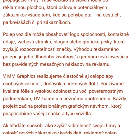
reklamnou plochou, ktorá oslovuje potenciálnych
zákazníkov všade tam, kde sa pohybujete – na cestách,
parkoviskách či pri zákazníkoch.
Polep vozidla môže obsahovať logo spoločnosti, kontaktné
údaje, webovú stránku, slogan alebo grafické prvky, ktoré
zvyšujú rozpoznateľnosť značky. Výhodou reklamného
polepu je jeho dlhodobá životnosť a jednorazová investícia
bez pravidelných mesačných nákladov na reklamu.
V MM Graphics realizujeme čiastočné aj celopolepy
osobných vozidiel, dodávok a firemných flotíl. Používame
kvalitné fólie s vysokou odolnosťou voči poveternostným
podmienkam, UV žiareniu a bežnému opotrebeniu. Každý
projekt začína profesionálnym grafickým návrhom, ktorý
prispôsobíme vašej značke a typu vozidla.
Ak hľadáte spôsob, ako zvýšiť viditeľnosť svojej firmy a
osloviť nových zákazníkov každý deň, reklamný polep