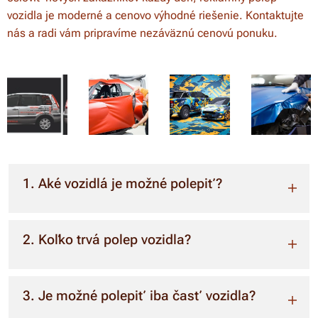
vozidla je moderné a cenovo výhodné riešenie. Kontaktujte
nás a radi vám pripravíme nezáväznú cenovú ponuku.
1.
Aké vozidlá je možné polepiť?
Polepujeme osobné autá, dodávky, nákladné
2.
Koľko trvá polep vozidla?
vozidlá, autobusy, motocykle aj firemné flotily.
Každý projekt pripravujeme individuálne podľa typu
vozidla.
Čiastočný polep môže byť hotový za niekoľko
3.
Je možné polepiť iba časť vozidla?
hodín. Celopolep vozidla zvyčajne trvá jeden až