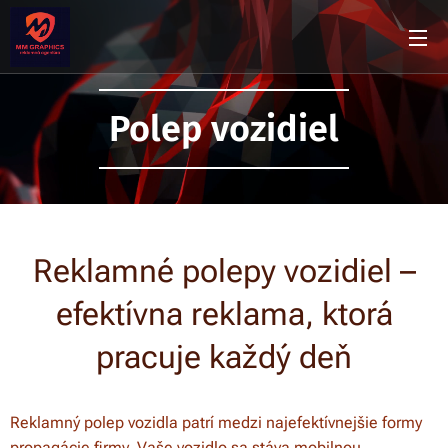
Polep vozidiel
Reklamné polepy vozidiel –
efektívna reklama, ktorá
pracuje každý deň
Reklamný polep vozidla patrí medzi najefektívnejšie formy
propagácie firmy. Vaše vozidlo sa stáva mobilnou